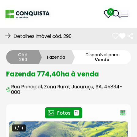
0
0
Detalhes imóvel cód. 290
Cód.
Disponível para
Fazenda
290
Venda
Fazenda 774,40ha à venda
Rua Principal, Zona Rural, Jucuruçu, BA, 45834-
000
Fotos
11
1 / 11